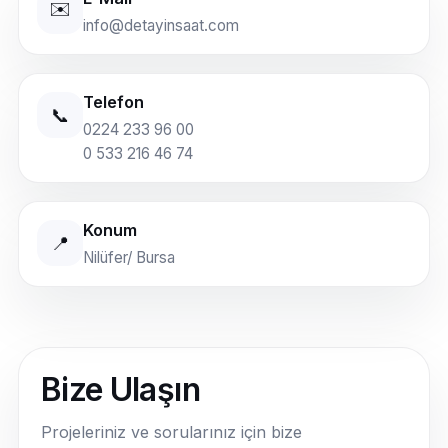
✉️
info@detayinsaat.com
Telefon
📞
0224 233 96 00
0 533 216 46 74
Konum
📍
Nilüfer/ Bursa
Bize Ulaşın
Projeleriniz ve sorularınız için bize